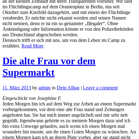
an der kleinen Zeltstadt mit ihren Transparenten vorrüber. Wir sind
im Flüchtlingscamp auf dem Oranienplatz in Berlin, das seit
Oktober zum Kiezbild dazugehört, und mit einem der Flüchtlinge
verabredet. Er möchte nicht erkannt werden und seinen Namen
nicht nennen, denn er ist ein so genannter „Illegaler“. Ohne
Ankündigung oder Information könnte er von den Polizeibehörden
aus Deutschland abgeschoben werden.
Dennoch trifft er sich mit uns, um von dem Leben im Camp zu
erzählen.
Read More
Die alte Frau vor dem
Supermarkt
11. März 2013
by
admin
in
Dein Alltag
|
Leave a comment
Eingeschickt von Josephine F.
Jeden Morgen bin ich auf dem Weg zur Arbeit an einem Supermarkt
vorbeigekommen, vor dem eine alte Frau stand und Zeitungen
angeboten hat. Sie hat mich immer angelächelt und mir sehr nett
gegrüßt. Irgendwann gehörte es zu meinem Morgen dazu und ich
bin extra Umwege gelaufen, auch wenn ich einen Morgen mal
woanders hin musste, um ihr einen Guten Morgen zu wünschen. An
einem Morgen kam ich an ihrem Platz vorbei, aber sie stand nicht