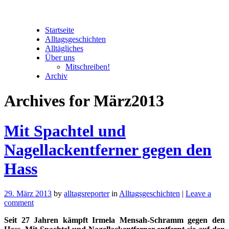
Startseite
Alltagsgeschichten
Alltägliches
Über uns
Mitschreiben!
Archiv
Archives for März2013
Mit Spachtel und
Nagellackentferner gegen den
Hass
29. März 2013
by
alltagsreporter
in
Alltagsgeschichten
|
Leave a
comment
Seit 27 Jahren kämpft Irmela Mensah-Schramm gegen den