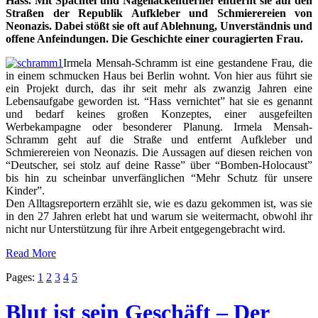
Hass. Mit Spachtel und Nagellackentferner entfernt sie auf den
Straßen der Republik Aufkleber und Schmierereien von
Neonazis. Dabei stößt sie oft auf Ablehnung, Unverständnis und
offene Anfeindungen. Die Geschichte einer couragierten Frau.
Irmela Mensah-Schramm ist eine gestandene Frau, die
in einem schmucken Haus bei Berlin wohnt. Von hier aus führt sie
ein Projekt durch, das ihr seit mehr als zwanzig Jahren eine
Lebensaufgabe geworden ist. “Hass vernichtet” hat sie es genannt
und bedarf keines großen Konzeptes, einer ausgefeilten
Werbekampagne oder besonderer Planung. Irmela Mensah-
Schramm geht auf die Straße und entfernt Aufkleber und
Schmierereien von Neonazis. Die Aussagen auf diesen reichen von
“Deutscher, sei stolz auf deine Rasse” über “Bomben-Holocaust”
bis hin zu scheinbar unverfänglichen “Mehr Schutz für unsere
Kinder”.
Den Alltagsreportern erzählt sie, wie es dazu gekommen ist, was sie
in den 27 Jahren erlebt hat und warum sie weitermacht, obwohl ihr
nicht nur Unterstützung für ihre Arbeit entgegengebracht wird.
Read More
Pages:
1
2
3
4
5
Blut ist sein Geschäft – Der