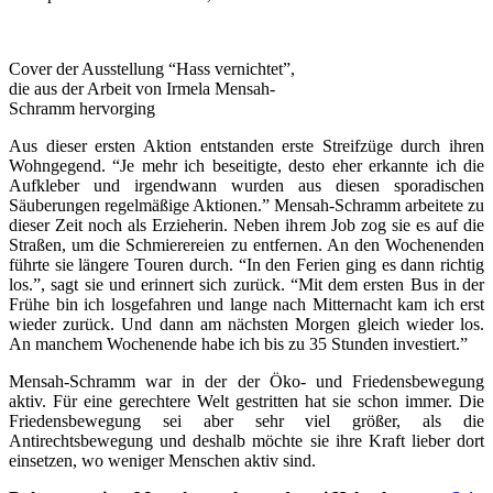
Cover der Ausstellung “Hass vernichtet”,
die aus der Arbeit von Irmela Mensah-
Schramm hervorging
Aus dieser ersten Aktion entstanden erste Streifzüge durch ihren
Wohngegend. “Je mehr ich beseitigte, desto eher erkannte ich die
Aufkleber und irgendwann wurden aus diesen sporadischen
Säuberungen regelmäßige Aktionen.” Mensah-Schramm arbeitete zu
dieser Zeit noch als Erzieherin. Neben ihrem Job zog sie es auf die
Straßen, um die Schmierereien zu entfernen. An den Wochenenden
führte sie längere Touren durch. “In den Ferien ging es dann richtig
los.”, sagt sie und erinnert sich zurück. “Mit dem ersten Bus in der
Frühe bin ich losgefahren und lange nach Mitternacht kam ich erst
wieder zurück. Und dann am nächsten Morgen gleich wieder los.
An manchem Wochenende habe ich bis zu 35 Stunden investiert.”
Mensah-Schramm war in der der Öko- und Friedensbewegung
aktiv. Für eine gerechtere Welt gestritten hat sie schon immer. Die
Friedensbewegung sei aber sehr viel größer, als die
Antirechtsbewegung und deshalb möchte sie ihre Kraft lieber dort
einsetzen, wo weniger Menschen aktiv sind.