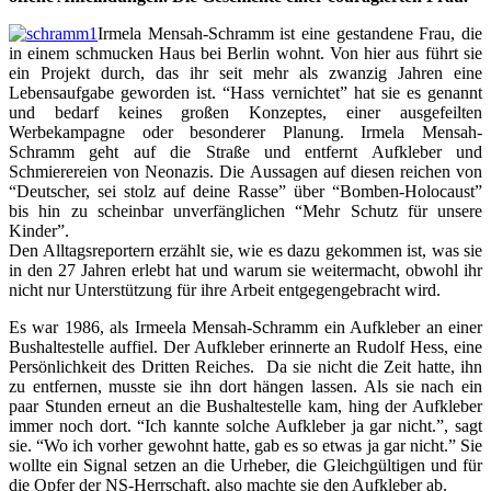
Irmela Mensah-Schramm ist eine gestandene Frau, die
in einem schmucken Haus bei Berlin wohnt. Von hier aus führt sie
ein Projekt durch, das ihr seit mehr als zwanzig Jahren eine
Lebensaufgabe geworden ist. “Hass vernichtet” hat sie es genannt
und bedarf keines großen Konzeptes, einer ausgefeilten
Werbekampagne oder besonderer Planung. Irmela Mensah-
Schramm geht auf die Straße und entfernt Aufkleber und
Schmierereien von Neonazis. Die Aussagen auf diesen reichen von
“Deutscher, sei stolz auf deine Rasse” über “Bomben-Holocaust”
bis hin zu scheinbar unverfänglichen “Mehr Schutz für unsere
Kinder”.
Den Alltagsreportern erzählt sie, wie es dazu gekommen ist, was sie
in den 27 Jahren erlebt hat und warum sie weitermacht, obwohl ihr
nicht nur Unterstützung für ihre Arbeit entgegengebracht wird.
Es war 1986, als Irmeela Mensah-Schramm ein Aufkleber an einer
Bushaltestelle auffiel. Der Aufkleber erinnerte an Rudolf Hess, eine
Persönlichkeit des Dritten Reiches. Da sie nicht die Zeit hatte, ihn
zu entfernen, musste sie ihn dort hängen lassen. Als sie nach ein
paar Stunden erneut an die Bushaltestelle kam, hing der Aufkleber
immer noch dort. “Ich kannte solche Aufkleber ja gar nicht.”, sagt
sie. “Wo ich vorher gewohnt hatte, gab es so etwas ja gar nicht.” Sie
wollte ein Signal setzen an die Urheber, die Gleichgültigen und für
die Opfer der NS-Herrschaft, also machte sie den Aufkleber ab.