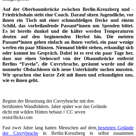
Auf der Oberbaumbrücke zwischen Berlin-Kreuzberg und -
Friedrichshain steht eine Couch. Darauf sitzen Jugendliche, vor
ihnen ein Tisch mit einer schmuddeligen Decke und einem
Schild, das vorbeilaufende Passant*innen um Spenden bittet.
Es ist bereits dunkel und die kälter werden Temperaturen
deuten auf den beginnenden Herbst hin. Die meisten
Passant*innen gehen einfach an ihnen vorbei, ein paar wenige
werfen ein paar Münzen. Niemand bleibt stehen, erkundigt sich
oder kommt ins Gespräch. Dabei ist es erst ein paar Tage her,
dass nur einen Steinwurf von der Obaumbrücke entfernt
Berlins “Favela”, die Cuvrybrache, geräumt wurde und die
nunmehr Obdachlosen sich neue Unterkünfte suchen mussten.
Wir sprachen eine kurze Zeit mit ihnen und erkundigten uns,
wie es ihnen geht.
Beginn der Besetzung der Cuvrybrache mit den
berühmten Wandbildern. Jahre später war das Gelände
dicht mit wilden Hütten bebaut // CC seven
resist/flickr.com
Fast zwei Jahre lang hatten Menschen auf dem
besetzten Gelände
der Cuvrybrache
in Berlin-Kreuzberg in selbst zusammen