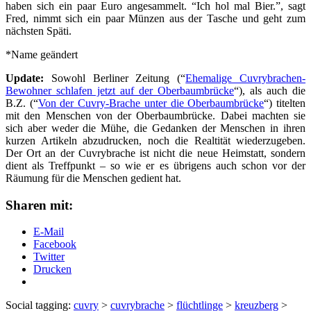
haben sich ein paar Euro angesammelt. “Ich hol mal Bier.”, sagt
Fred, nimmt sich ein paar Münzen aus der Tasche und geht zum
nächsten Späti.
*Name geändert
Update:
Sowohl Berliner Zeitung (“
Ehemalige Cuvrybrachen-
Bewohner schlafen jetzt auf der Oberbaumbrücke
“), als auch die
B.Z. (“
Von der Cuvry-Brache unter die Oberbaumbrücke
“) titelten
mit den Menschen von der Oberbaumbrücke. Dabei machten sie
sich aber weder die Mühe, die Gedanken der Menschen in ihren
kurzen Artikeln abzudrucken, noch die Realtität wiederzugeben.
Der Ort an der Cuvrybrache ist nicht die neue Heimstatt, sondern
dient als Treffpunkt – so wie er es übrigens auch schon vor der
Räumung für die Menschen gedient hat.
Sharen mit:
E-Mail
Facebook
Twitter
Drucken
Social tagging:
cuvry
>
cuvrybrache
>
flüchtlinge
>
kreuzberg
>