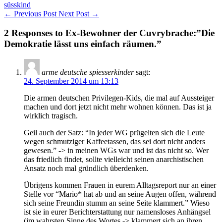
süsskind
←
Previous Post
Next Post
→
2 Responses to Ex-Bewohner der Cuvrybrache:”Die
Demokratie lässt uns einfach räumen.”
arme deutsche spiesserkinder
sagt:
24. September 2014 um 13:13
Die armen deutschen Privilegen-Kids, die mal auf Aussteiger
machen und dort jetzt nicht mehr wohnen können. Das ist ja
wirklich tragisch.
Geil auch der Satz: “In jeder WG prügelten sich die Leute
wegen schmutziger Kaffeetassen, das sei dort nicht anders
gewesen.” -> in meinen WGs war und ist das nicht so. Wer
das friedlich findet, sollte vielleicht seinen anarchistischen
Ansatz noch mal gründlich überdenken.
Übrigens kommen Frauen in eurem Alltagsreport nur an einer
Stelle vor “Mario* hat ab und an seine Augen offen, während
sich seine Freundin stumm an seine Seite klammert.” Wieso
ist sie in eurer Berichterstattung nur namensloses Anhängsel
(im wahrsten Sinne des Wortes -> klammert sich an ihren