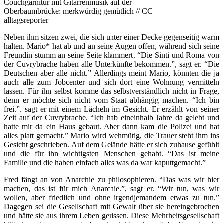
Couchgarnitur mit Gitarrenmusik auf der
Oberbaumbrücke: merkwürdig gemütlich // CC
alltagsreporter
Neben ihm sitzen zwei, die sich unter einer Decke gegenseitig warm
halten. Mario* hat ab und an seine Augen offen, während sich seine
Freundin stumm an seine Seite klammert. “Die Sinti und Roma von
der Cuvrybrache haben alle Unterkünfte bekommen.”, sagt er. “Die
Deutschen aber alle nicht.” Allerdings meint Mario, könnten die ja
auch alle zum Jobcenter und sich dort eine Wohnung vermitteln
lassen. Für ihn selbst komme das selbstverständlich nicht in Frage,
denn er möchte sich nicht vom Staat abhängig machen. “Ich bin
frei.”, sagt er mit einem Lächeln im Gesicht. Er erzählt von seiner
Zeit auf der Cuvrybrache. “Ich hab eineinhalb Jahre da gelebt und
hatte mir da ein Haus gebaut. Aber dann kam die Polizei und hat
alles platt gemacht.” Mario wird wehmütig, die Trauer steht ihm ins
Gesicht geschrieben. Auf dem Gelände hätte er sich zuhause gefühlt
und die für ihn wichtigsten Menschen gehabt. “Das ist meine
Familie und die haben einfach alles was da war kaputtgemacht.”
Fred fängt an von Anarchie zu philosophieren. “Das was wir hier
machen, das ist für mich Anarchie.”, sagt er. “Wir tun, was wir
wollen, aber friedlich und ohne irgendjemandem etwas zu tun.”
Dagegen sei die Gesellschaft mit Gewalt über sie hereingebrochen
und hätte sie aus ihrem Leben gerissen. Diese Mehrheitsgesellschaft