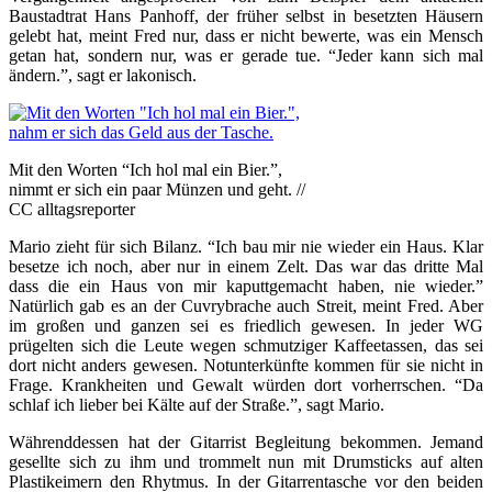
Baustadtrat Hans Panhoff, der früher selbst in besetzten Häusern
gelebt hat, meint Fred nur, dass er nicht bewerte, was ein Mensch
getan hat, sondern nur, was er gerade tue. “Jeder kann sich mal
ändern.”, sagt er lakonisch.
Mit den Worten “Ich hol mal ein Bier.”,
nimmt er sich ein paar Münzen und geht. //
CC alltagsreporter
Mario zieht für sich Bilanz. “Ich bau mir nie wieder ein Haus. Klar
besetze ich noch, aber nur in einem Zelt. Das war das dritte Mal
dass die ein Haus von mir kaputtgemacht haben, nie wieder.”
Natürlich gab es an der Cuvrybrache auch Streit, meint Fred. Aber
im großen und ganzen sei es friedlich gewesen. In jeder WG
prügelten sich die Leute wegen schmutziger Kaffeetassen, das sei
dort nicht anders gewesen. Notunterkünfte kommen für sie nicht in
Frage. Krankheiten und Gewalt würden dort vorherrschen. “Da
schlaf ich lieber bei Kälte auf der Straße.”, sagt Mario.
Währenddessen hat der Gitarrist Begleitung bekommen. Jemand
gesellte sich zu ihm und trommelt nun mit Drumsticks auf alten
Plastikeimern den Rhytmus. In der Gitarrentasche vor den beiden