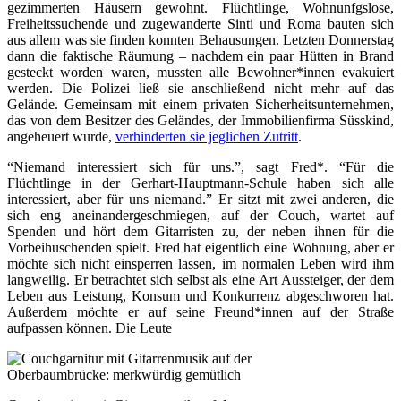
gezimmerten Häusern gewohnt. Flüchtlinge, Wohnunfgslose,
Freiheitssuchende und zugewanderte Sinti und Roma bauten sich
aus allem was sie finden konnten Behausungen. Letzten Donnerstag
dann die faktische Räumung – nachdem ein paar Hütten in Brand
gesteckt worden waren, mussten alle Bewohner*innen evakuiert
werden. Die Polizei ließ sie anschließend nicht mehr auf das
Gelände. Gemeinsam mit einem privaten Sicherheitsunternehmen,
das von dem Besitzer des Geländes, der Immobilienfirma Süsskind,
angeheuert wurde,
verhinderten sie jeglichen Zutritt
.
“Niemand interessiert sich für uns.”, sagt Fred*. “Für die
Flüchtlinge in der Gerhart-Hauptmann-Schule haben sich alle
interessiert, aber für uns niemand.” Er sitzt mit zwei anderen, die
sich eng aneinandergeschmiegen, auf der Couch, wartet auf
Spenden und hört dem Gitarristen zu, der neben ihnen für die
Vorbeihuschenden spielt. Fred hat eigentlich eine Wohnung, aber er
möchte sich nicht einsperren lassen, im normalen Leben wird ihm
langweilig. Er betrachtet sich selbst als eine Art Aussteiger, der dem
Leben aus Leistung, Konsum und Konkurrenz abgeschworen hat.
Außerdem möchte er auf seine Freund*innen auf der Straße
aufpassen können. Die Leute